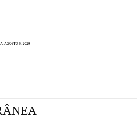
A, AGOSTO 6, 2026
ÉDIA
IDADE MODERNA
IDADE CONTEMPO
RÂNEA
TÓRIA DO BRASIL
IDADE MÉDIA