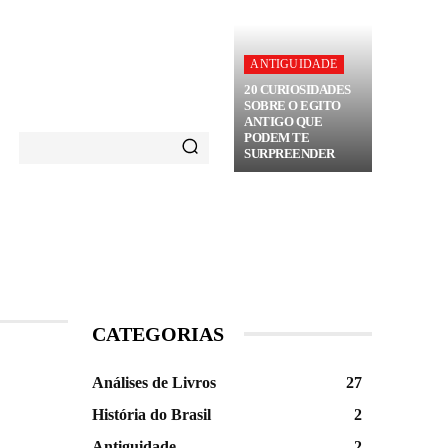
ANTIGUIDADE
20 CURIOSIDADES
SOBRE O EGITO
ANTIGO QUE
PODEM TE
SURPREENDER
RÂNEA
HISTÓRIA DO BRASIL
ANÁLISES DE
CATEGORIAS
Análises de Livros
27
História do Brasil
2
Antiguidade
2